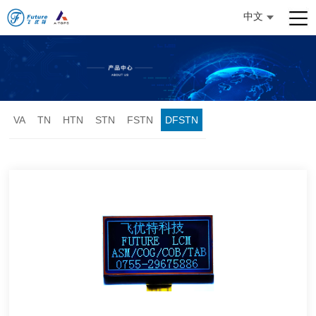
中文
English
日本語
VA
TN
HTN
STN
FSTN
DFSTN